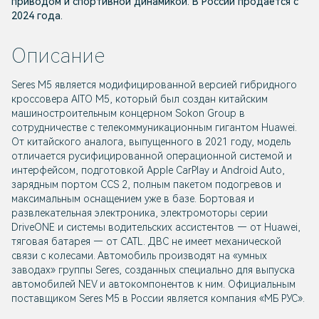
приводом и спортивной динамикой. В России продаётся с
2024 года.
Описание
Seres М5 является модифицированной версией гибридного
кроссовера AITO M5, который был создан китайским
машиностроительным концерном Sokon Group в
сотрудничестве с телекоммуникационным гигантом Huawei.
От китайского аналога, выпущенного в 2021 году, модель
отличается русифицированной операционной системой и
интерфейсом, подготовкой Apple CarPlay и Android Auto,
зарядным портом CCS 2, полным пакетом подогревов и
максимальным оснащением уже в базе. Бортовая и
развлекательная электроника, электромоторы серии
DriveONE и системы водительских ассистентов — от Huawei,
тяговая батарея — от CATL. ДВС не имеет механической
связи с колесами. Автомобиль производят на «умных
заводах» группы Seres, созданных специально для выпуска
автомобилей NEV и автокомпонентов к ним. Официальным
поставщиком Seres М5 в России является компания «МБ РУС».