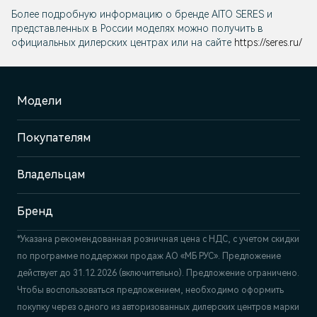
Более подробную информацию о бренде
AITO SERES
и
представленных в России моделях можно получить в
официальных дилерских центрах или на сайте
https://seres.ru/
Модели
Покупателям
Владельцам
Бренд
*Указана рекомендованная розничная цена c НДС, с учетом скидки
по программе поддержки продаж АО «МБ РУС». Предложение
действует до 31.12.2026 (включительно). Предложение ограничено.
Чтобы воспользоваться предложением, необходимо оформить
покупку через одного из авторизованных дилерских центров марки