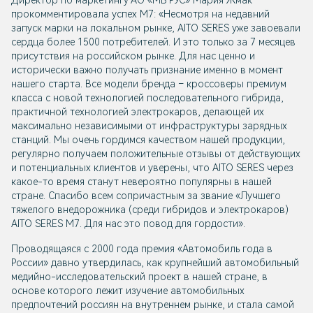
Директор по маркетингу АО «МБ РУС» Мария Жмак
прокомментировала успех М7: «Несмотря на недавний
запуск марки на локальном рынке,
AITO SERES
уже завоевали
сердца более 1500 потребителей. И это только за 7 месяцев
присутствия на российском рынке. Для нас ценно и
исторически важно получать признание именно в момент
нашего старта. Все модели бренда – кроссоверы премиум
класса с новой технологией последовательного гибрида,
практичной технологией электрокаров, делающей их
максимально независимыми от инфраструктуры зарядных
станций. Мы очень гордимся качеством нашей продукции,
регулярно получаем положительные отзывы от действующих
и потенциальных клиентов и уверены, что
AITO SERES
через
какое-то время станут невероятно популярны в нашей
стране. Спасибо всем сопричастным за звание «Лучшего
тяжелого внедорожника (среди гибридов и электрокаров)
AITO SERES М7
. Для нас это повод для гордости».
Проводящаяся с 2000 года премия «Автомобиль года в
России» давно утвердилась, как крупнейший автомобильный
медийно-исследовательский проект в нашей стране, в
основе которого лежит изучение автомобильных
предпочтений россиян на внутреннем рынке, и стала самой