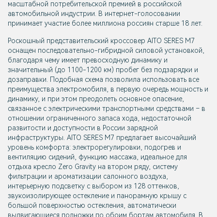
масштабной потребительской премией в российской
автомобильной индустрии. В интернет-голосовании
принимает участие более миллиона россиян старше 18 лет.
Роскошный представительский кроссовер
AITO SERES М7
оснащен последовательно-гибридной силовой установкой,
благодаря чему имеет превосходную динамику и
значительный (до 1100-1200 км) пробег без подзарядки и
дозаправки. Подобная схема позволила использовать все
преимущества электромобиля, в первую очередь мощность и
динамику, и при этом преодолеть основное опасение,
связанное с электрическими транспортными средствами – в
отношении ограниченного запаса хода, недостаточной
развитости и доступности в России зарядной
инфраструктуры.
AITO SERES М7
предлагает высочайший
уровень комфорта: электрорегулировки, подогрев и
вентиляцию сидений, функцию массажа, идеальное для
отдыха кресло Zero Gravity на втором ряду, систему
фильтрации и ароматизации салонного воздуха,
интерьерную подсветку с выбором из 128 оттенков,
звукоизолирующее остекление и панорамную крышу с
большой поверхностью остекления, автоматически
выдвигающиеся подножки по обоим бортам автомобиля. В