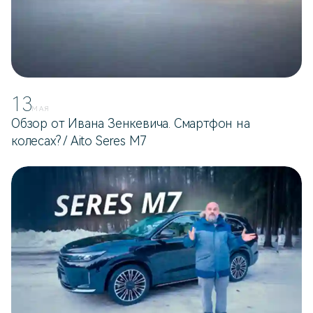
13
МАЯ
Обзор от Ивана Зенкевича. Смартфон на
колесах? / Aito Seres M7