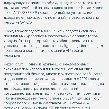
лидирующую позицию по объему продаж в своем сегменте
рынка автомобилей на новых видах энергии в Китае. Кроме
того, AITO SERES М9 показал лучший результат за всю
двадцатилетнюю историю испытаний на безопасность по
методике C-NCAP.
Бренд также передает AITO SERES М7 представительский
премиальный кроссовер в распоряжение организаторов
Форума. Этот просторный автомобиль с повышенным
уровнем комфорта для пассажиров будет задействован для
трансфера иностранных делегаций и VIP-гостей
мероприятия.
KazanForum — одно из крупнейших международных
экономических мероприятий в России, объединяющее
представителей бизнеса, власти и экспертного сообщества
из десятков стран мира. Форум проводится с 2009 года и за
это время зарекомендовал себя как авторитетная площадка
для обсуждения стратегических направлений
сотрудничества, презентации инвестиционных проектов и
обмена передовыми технологиями. В 2024 году KazanForum
собрал более 20 тысяч участников из 87 стран и 87
регионов России, включая 870 представителей СМИ.