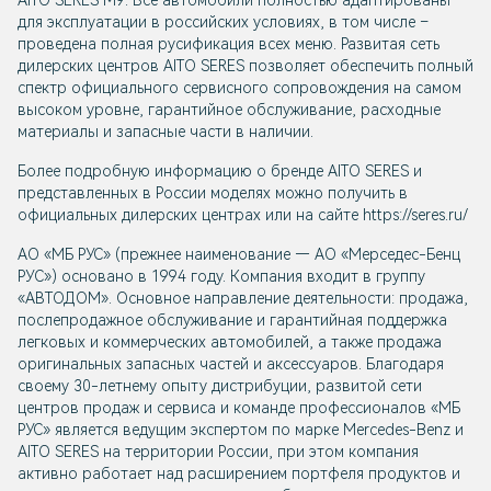
AITO SERES М9. Все автомобили полностью адаптированы
для эксплуатации в российских условиях, в том числе –
проведена полная русификация всех меню. Развитая сеть
дилерских центров AITO SERES позволяет обеспечить полный
спектр официального сервисного сопровождения на самом
высоком уровне, гарантийное обслуживание, расходные
материалы и запасные части в наличии.
Более подробную информацию о бренде AITO SERES и
представленных в России моделях можно получить в
официальных дилерских центрах или на сайте https://seres.ru/
АО «МБ РУС» (прежнее наименование — AO «Мерседес-Бенц
PУC») основано в 1994 году. Компания входит в группу
«АВТОДОМ». Основное направление деятельности: продажа,
послепродажное обслуживание и гарантийная поддержка
легковых и коммерческих автомобилей, а также продажа
оригинальных запасных частей и аксессуаров. Благодаря
своему 30-летнему опыту дистрибуции, развитой сети
центров продаж и сервиса и команде профессионалов «МБ
РУС» является ведущим экспертом по марке Mercedes-Benz и
AITO SERES на территории России, при этом компания
активно работает над расширением портфеля продуктов и