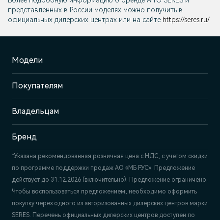
Более подробную информацию о бренде
AITO SERES
и
представленных в России моделях можно получить в
официальных дилерских центрах или на сайте
https://seres.ru/
Модели
Покупателям
Владельцам
Бренд
*Указана рекомендованная розничная цена c НДС, с учетом скидки
по программе поддержки продаж АО «МБ РУС». Предложение
действует до 31.12.2026 (включительно). Предложение ограничено.
Чтобы воспользоваться предложением, необходимо оформить
покупку через одного из авторизованных дилерских центров марки
SERES. Перечень официальных дилерских центров доступен по