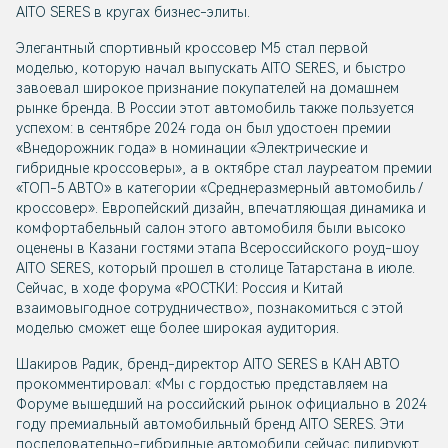
AITO SERES
в кругах бизнес-элиты.
Элегантный спортивный кроссовер М5 стал первой
моделью, которую начал выпускать
AITO SERES
, и быстро
завоевал широкое признание покупателей на домашнем
рынке бренда. В России этот автомобиль также пользуется
успехом: в сентябре 2024 года он был удостоен премии
«Внедорожник года» в номинации «Электрические и
гибридные кроссоверы», а в октябре стал лауреатом премии
«ТОП-5 АВТО» в категории «Среднеразмерный автомобиль /
кроссовер». Европейский дизайн, впечатляющая динамика и
комфортабельный салон этого автомобиля были высоко
оценены в Казани гостями этапа Всероссийского роуд-шоу
AITO SERES
, который прошел в столице Татарстана в июле.
Сейчас, в ходе форума «РОСТКИ: Россия и Китай
взаимовыгодное сотрудничество», познакомиться с этой
моделью сможет еще более широкая аудитория.
Шакиров Радик, бренд-директор
AITO SERES
в КАН АВТО
прокомментировал: «Мы с гордостью представляем на
Форуме вышедший на российский рынок официально в 2024
году премиальный автомобильный бренд
AITO SERES
. Эти
последовательно-гибридные автомобили сейчас лидируют